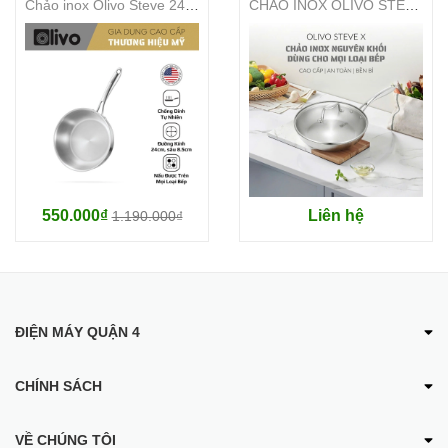
Chảo inox Olivo Steve 2485 Đường Kính 24cm - Hàng chính hãng
CHẢO INOX OLIVO STEVE X – Chống Dính
- Màu sắc: Xanh mint kết hợp với trắng.
- Dung tích: Nồi nấu 1.2L - Chảo nấu 1.4L.
- Công suất: Nồi nấu 300W - 600W/ Chảo nấu 400W - 800W.
- Bộ phụ kiện sản phẩm: Bếp nấu đôi - Nồi nấu - Nắp thủy tinh nồi
nấu - Chảo nấu - Nắp thủy tinh chảo nấu - Lồng hấp - Sách
hướng dẫn sử dụng.
550.000₫
Liên hệ
1.190.000₫
- Xuất xứ: Trung Quốc.
- Bảo hành: 18 tháng.
- Kích thước (L×W×H): Nồi nấu 600 x 204 x 258mm - Chảo nấu
600 x 203 x 207mm.
ĐIỆN MÁY QUẬN 4
CHÍNH SÁCH
VỀ CHÚNG TÔI