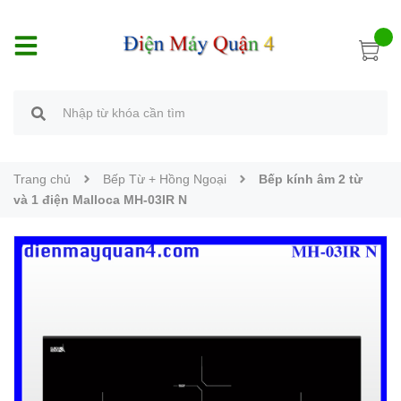
Trang chủ
Bếp Từ + Hồng Ngoại
Bếp kính âm 2 từ
và 1 điện Malloca MH-03IR N