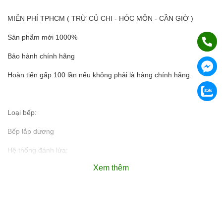
MIỄN PHÍ TPHCM ( TRỪ CỦ CHI - HÓC MÔN - CẦN GIỜ )
Sản phẩm mới 1000%
Bảo hành chính hãng
Hoàn tiến gấp 100 lần nếu không phải là hàng chính hãng.
Loại bếp:
Bếp lắp dương
Hệ thống đánh lửa:
Xem thêm
Đánh lửa Magneto độ bền cao
Số bếp:
2 bếp