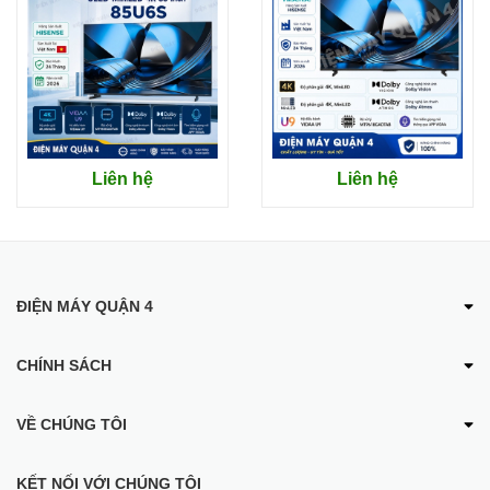
Liên hệ
Liên hệ
Nghệ Thuật Tối Giản
ĐIỆN MÁY QUẬN 4
Android Tivi Toshiba 43V35KP 43 inch - Nghệ thuật tối giản từ
Nhật Bản
CHÍNH SÁCH
Thiết kế đơn giản nhưng tinh tế, chỉ giữ lại những đường
nét quan trọng nhất
VỀ CHÚNG TÔI
Màn hình siêu mỏng, cạnh viền siêu nhỏ, cho hình ảnh
sống động và cuốn hút như một bức tranh
KẾT NỐI VỚI CHÚNG TÔI