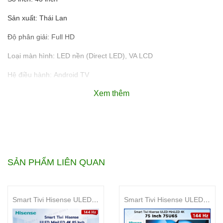
Sản xuất: Thái Lan
Độ phân giải: Full HD
Loại màn hình: LED nền (Direct LED), VA LCD
Hệ điều hành: Android TV
Xem thêm
Tivi Toshiba Sống Động Như
Thật
SẢN PHẨM LIÊN QUAN
Smart Tivi Hisense ULED MiniLED 4K 85 Inch 85U6S
Smart Tivi Hisense ULED MiniLED 4K 75 Inch 75U6S