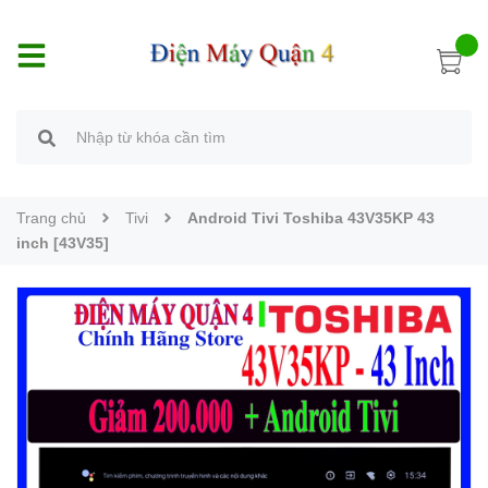
Trang chủ
Tivi
Android Tivi Toshiba 43V35KP 43
inch [43V35]