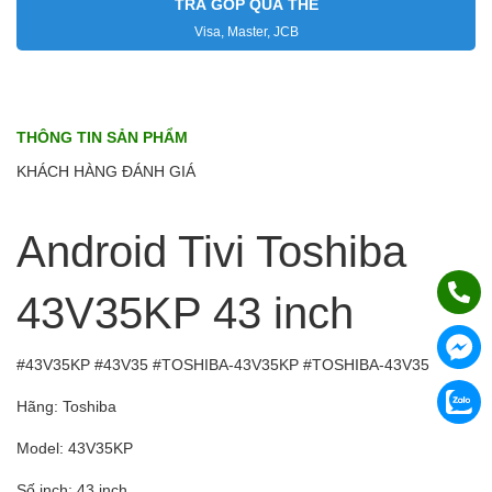
TRẢ GÓP QUA THẺ
Visa, Master, JCB
THÔNG TIN SẢN PHẨM
KHÁCH HÀNG ĐÁNH GIÁ
Android Tivi Toshiba
43V35KP 43 inch
#43V35KP #43V35 #TOSHIBA-43V35KP #TOSHIBA-43V35
Hãng: Toshiba
Model: 43V35KP
Số inch: 43 inch