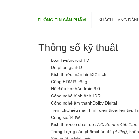
THÔNG TIN SẢN PHẨM
KHÁCH HÀNG ĐÁNH
Thông số kỹ thuật
Loại TiviAndroid TV
Độ phân giảiHD
Kích thước màn hình32 inch
Cổng HDMI3 cổng
Hệ điều hànhAndroid 9.0
Công nghệ hình ảnhHDR
Công nghệ âm thanhDolby Digital
Tiện íchChiếu màn hình điện thoại lên tivi, 
Công suất48W
Kích thướccó chân đế
(720.2mm x 466.1mm
Trọng lượng sản phẩmchân đế
(4.2kg)
, khô
Sản xuất tạiMalaysia