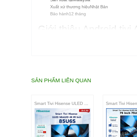
Xuất xứ thương hiệuNhật Bản
Bảo hành12 tháng
Giới thiệu Android ti
Android tivi Aqua 32 Inch LE32AQT6600G là một tr
SẢN PHẨM LIÊN QUAN
Smart Tivi Hisense ULED MiniLED 4K 85 Inch 85U6S