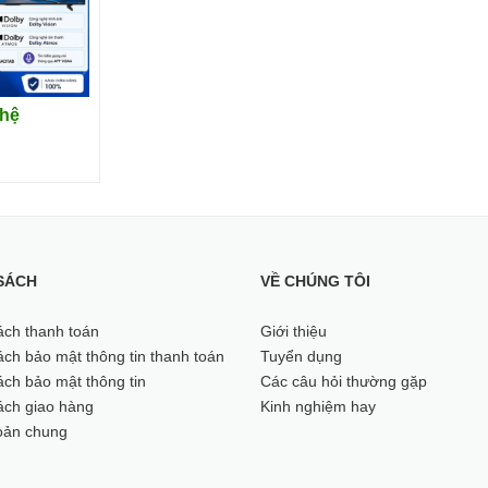
 hệ
i màn hình 3 cạnh tinh tế giúp phá vỡ mọi giới hạn khung hình, mang đ
SÁCH
VỀ CHÚNG TÔI
ách thanh toán
Giới thiệu
ch bảo mật thông tin thanh toán
Tuyển dụng
ch bảo mật thông tin
Các câu hỏi thường gặp
ách giao hàng
Kinh nghiệm hay
oản chung