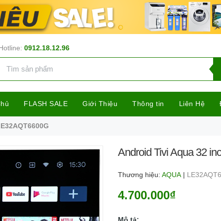
Hotline:
0912.18.12.96
Chủ
FLASH SALE
Giới Thiệu
Thông tin
Liên Hệ
h LE32AQT6600G
Android Tivi Aqua 32 
Thương hiệu:
AQUA
|
LE32AQT
4.700.000₫
Mô tả: