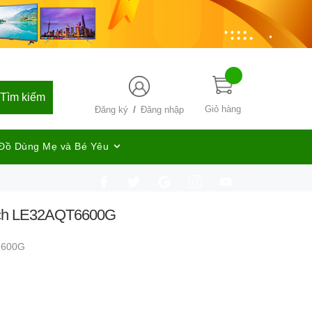
Tìm kiếm
/
Giỏ hàng
Đăng ký
Đăng nhập
Đồ Dùng Mẹ và Bé Yêu
inch LE32AQT6600G
6600G