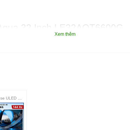
vi Aqua 32 Inch LE32AQT6600G
Xem thêm
ong những dòng tivi thông minh cao cấp nhất hiện nay đến từ thương 
Smart Tivi Hisense ULED MiniLED 4K 75 Inch 75U6S