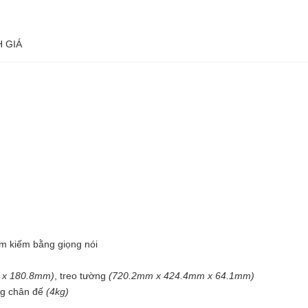
 GIÁ
Tìm kiếm bằng giọng nói
 x 180.8mm)
, treo tường
(720.2mm x 424.4mm x 64.1mm)
ng chân đế
(4kg)