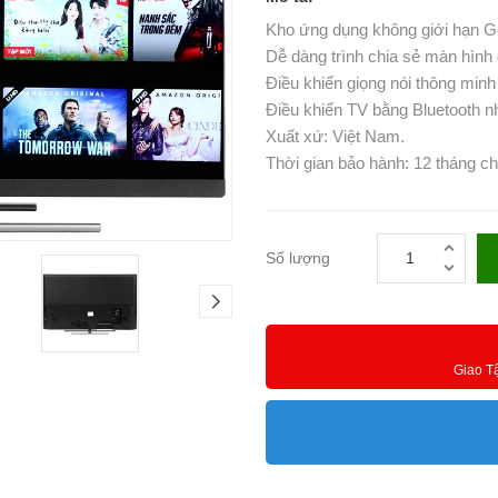
Kho ứng dụng không giới hạn Go
Dễ dàng trình chia sẻ màn hình 
Điều khiển giọng nói thông minh 
Điều khiển TV bằng Bluetooth n
Xuất xứ: Việt Nam.
Thời gian bảo hành: 12 tháng ch
Số lượng
Giao T