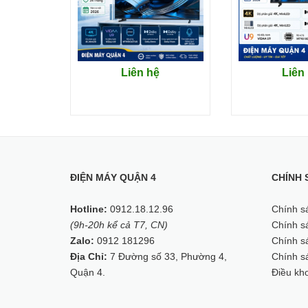
Liên hệ
Liên
Thiết bị sở hữu thiết kế sang trọng, siêu mỏng vớ
nhất.
ĐIỆN MÁY QUẬN 4
CHÍNH 
Hotline:
0912.18.12.96
Chính s
(9h-20h kể cả T7, CN)
Chính sá
Zalo:
0912 181296
Chính sá
Địa Chỉ:
7 Đường số 33, Phường 4,
Chính s
Quận 4.
Điều kh