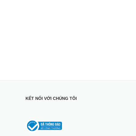
KẾT NỐI VỚI CHÚNG TÔI
anasonic NA-
rter