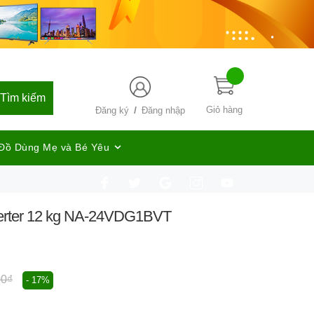
Tìm kiếm
/
Giỏ hàng
Đăng ký
Đăng nhập
Đồ Dùng Mẹ và Bé Yêu
verter 12 kg NA-24VDG1BVT
00₫
- 17%