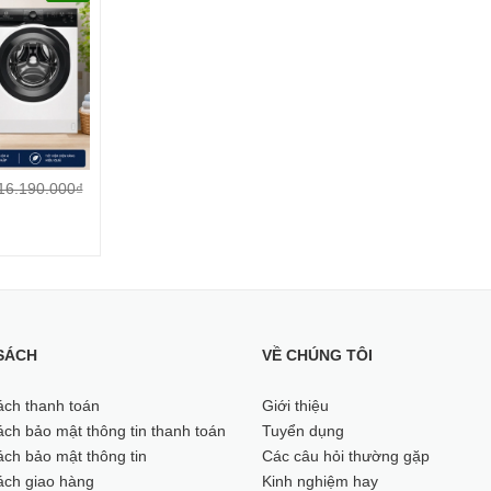
sonic NA-24VDG1BVT?
 tế
n cùng dịch vụ từ Điện Máy Quận 4
rter 12 kg NA-24VDG1BVT
16.190.000₫
D3EC
ter 11 kg EWF1124D3EC
SÁCH
VỀ CHÚNG TÔI
ệu năng vận hành của máy giặt P
ách thanh toán
Giới thiệu
ch bảo mật thông tin thanh toán
Tuyển dụng
ch bảo mật thông tin
Các câu hỏi thường gặp
ách giao hàng
Kinh nghiệm hay
nhờ hệ sinh thái AI Smart Wash và 3Di Inve