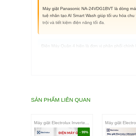
Máy giặt Panasonic NA-24VDG1BVT là dòng máy gi
tuệ nhân tạo AI Smart Wash giúp tối ưu hóa chu
trội và tiết kiệm điện năng tối đa.
Điện Máy Quận 4 hiện là đơn vị phân phối chín
12 năm từ nhà sản xuất. Sự kết hợp giữa uy tín
áo toàn diện cho người tiêu dùng Việt Nam.
Tên sản phẩm:
Máy giặt Panasonic Inve
Tên gọi khác:
Máy giặt Panasonic 12kg
Loại thiết bị:
Máy giặt lồng ngang / Cửa t
Công nghệ cốt lõi:
3Di Inverter, AI Smar
SẢN PHẨM LIÊN QUAN
Phù hợp:
Gia đình đông thành viên (trên 
Thương hiệu:
Panasonic
Máy giặt Electrolux Inverter 10 kg EWF1024D3EC
📌 Nội dung chính
- 99%