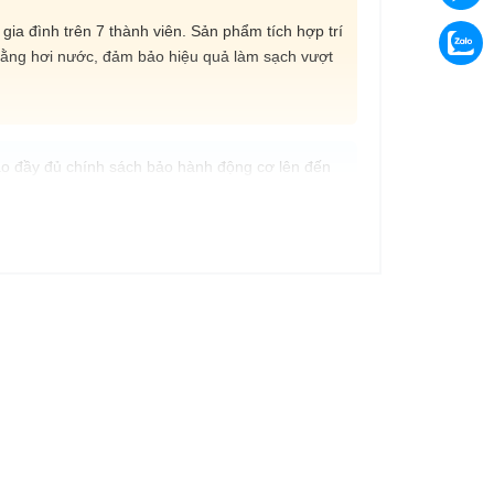
ia đình trên 7 thành viên. Sản phẩm tích hợp trí
 bằng hơi nước, đảm bảo hiệu quả làm sạch vượt
o đầy đủ chính sách bảo hành động cơ lên đến
n Máy Quận 4 mang đến giải pháp chăm sóc quần