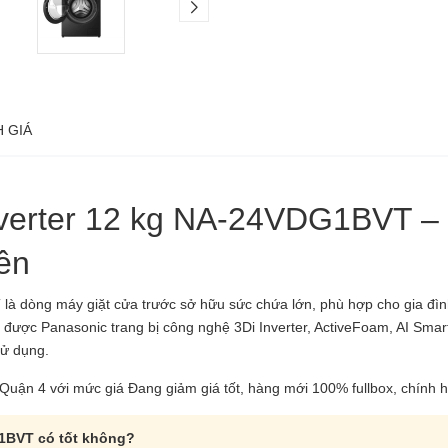
 GIÁ
nverter 12 kg NA-24VDG1BVT – 
iên
T
là dòng máy giặt cửa trước sở hữu sức chứa lớn, phù hợp cho gia đìn
m được Panasonic trang bị công nghệ 3Di Inverter, ActiveFoam, AI Sm
sử dụng.
uận 4 với mức giá Đang giảm giá tốt, hàng mới 100% fullbox, chính 
G1BVT có tốt không?