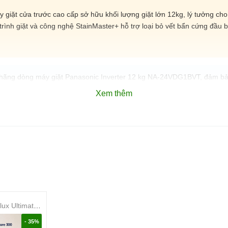
ặt cửa trước cao cấp sở hữu khối lượng giặt lớn 12kg, lý tưởng cho g
 trình giặt và công nghệ StainMaster+ hỗ trợ loại bỏ vết bẩn cứng đầu
h hãng dòng máy giặt Panasonic Inverter 12 kg NA-24VDG1BVT, đảm bả
 của thương hiệu Panasonic và dịch vụ hậu mãi chuyên nghiệp từ Điệ
Xem thêm
rter 12 kg NA-24VDG1BVT
 cửa ngang model 2026 NA-24VDG1BVT , Panasonic NA-24VDG1BVT
rước
t Wash, StainMaster+, ActiveFoam
7 người)
Máy giặt Electrolux UltimateCare 300 Inverter 11 kg EWF1124D3EC
- 35%