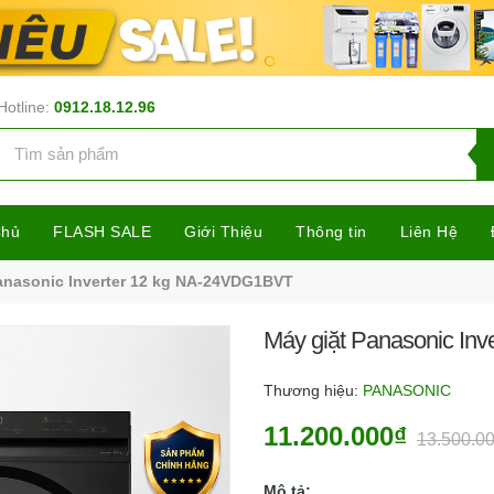
Hotline:
0912.18.12.96
Chủ
FLASH SALE
Giới Thiệu
Thông tin
Liên Hệ
anasonic Inverter 12 kg NA-24VDG1BVT
Máy giặt Panasonic In
Thương hiệu:
PANASONIC
11.200.000₫
13.500.0
Mô tả: