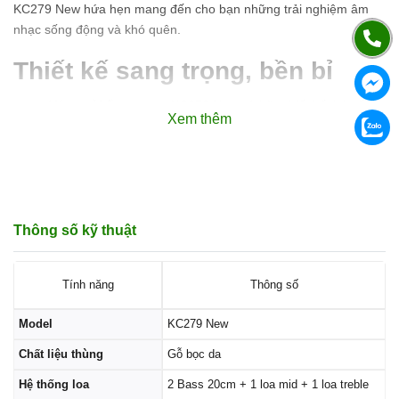
KC279 New hứa hẹn mang đến cho bạn những trải nghiệm âm
nhạc sống động và khó quên.
Thiết kế sang trọng, bền bỉ
Vẻ ngoài ấn tượng:
KC279 New sở hữu thiết kế tinh tế,
Xem thêm
hiện đại với lớp vỏ gỗ bọc da cao cấp, tạo cảm giác sang
trọng và đẳng cấp.
Cấu trúc chắc chắn:
Khung loa được làm từ chất liệu cao
cấp, đảm bảo độ bền bỉ, chịu được va đập trong quá trình
di chuyển.
Tay cầm tiện lợi:
Tay cầm được tích hợp trên thân loa giúp
Thông số kỹ thuật
bạn dễ dàng mang theo và di chuyển loa đến bất cứ đâu.
Tính năng
Thông số
Model
KC279 New
Chất liệu thùng
Gỗ bọc da
Hệ thống loa
2 Bass 20cm + 1 loa mid + 1 loa treble