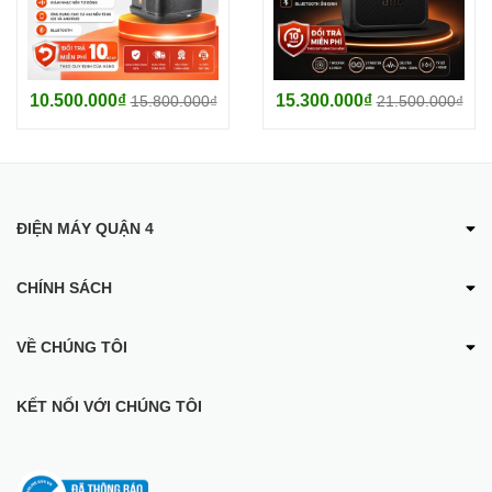
thanh tiên tiến giúp tăng cường âm bass, cải thiện độ trong
trẻo của âm treble và tạo ra hiệu ứng âm thanh sống động.
Chỉnh sửa âm thanh linh hoạt:
Bạn có thể dễ dàng điều
chỉnh âm lượng, âm bass, âm treble để phù hợp với sở
10.500.000₫
15.300.000₫
15.800.000₫
21.500.000₫
thích của mình.
ĐIỆN MÁY QUẬN 4
CHÍNH SÁCH
VỀ CHÚNG TÔI
KẾT NỐI VỚI CHÚNG TÔI
Loa Karaoke KCBOX KC279 New Echo Delay Reverb
Tính năng nổi bật