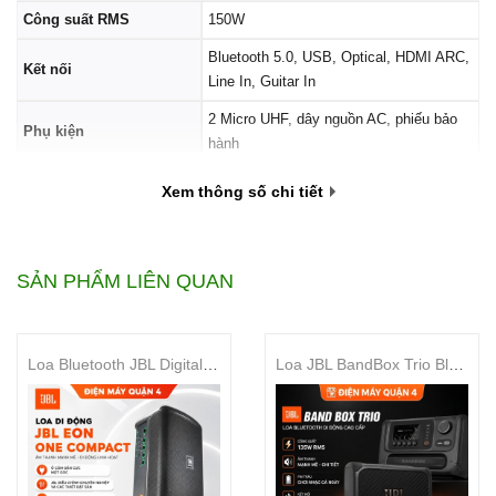
Công suất RMS
150W
Bluetooth 5.0, USB, Optical, HDMI ARC,
Kết nối
Line In, Guitar In
2 Micro UHF, dây nguồn AC, phiếu bảo
Phụ kiện
hành
Bảo hành
12 tháng
Xem thông số chi tiết
Loa Karaoke KCBOX KC279 New
Âm thanh sống động, mạnh
SẢN PHẨM LIÊN QUAN
mẽ
Hệ thống loa 3 đường tiếng:
Với 2 loa bass 20cm, 1 loa
Loa Bluetooth JBL Digital Mixer Bluetooth 120W EON One Compact
Loa JBL BandBox Trio Bluetooth 5.4 Công Suất 135W Tách Nhạc Stem AI Thời Gian Thực
mid và 1 loa treble, KC279 New tái tạo âm thanh một cách
chân thực và sống động.
Công suất lớn:
Công suất 150W RMS mang đến âm
thanh mạnh mẽ, đủ sức khuấy động mọi bữa tiệc.
Công nghệ âm thanh hiện đại:
Các công nghệ xử lý âm