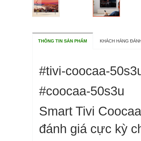
THÔNG TIN SẢN PHẨM
KHÁCH HÀNG ĐÁNH
#tivi-coocaa-50s3
#coocaa-50s3u
Smart Tivi Coocaa 
đánh giá cực kỳ c