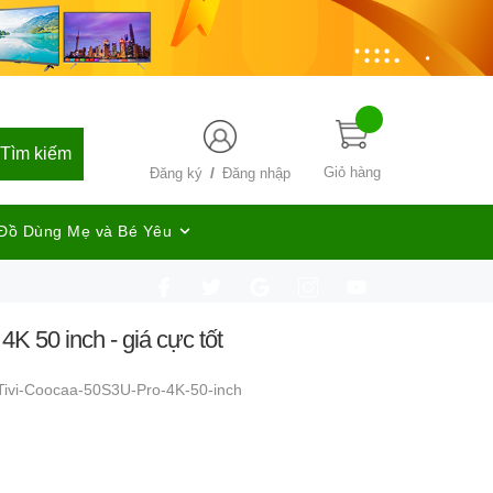
Tìm kiếm
/
Giỏ hàng
Đăng ký
Đăng nhập
Đồ Dùng Mẹ và Bé Yêu
K 50 inch - giá cực tốt
Tivi-Coocaa-50S3U-Pro-4K-50-inch