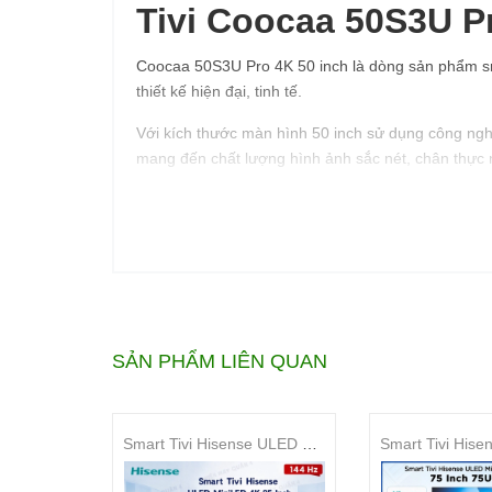
Tivi Coocaa 50S3U Pr
Coocaa 50S3U Pro 4K 50 inch là dòng sản phẩm smart
thiết kế hiện đại, tinh tế.
Với kích thước màn hình 50 inch sử dụng công ng
mang đến chất lượng hình ảnh sắc nét, chân thực 
Ngoài ra, tivi thông minh Coocaa còn được trang bị
hoàn hảo cho người dùng.
SẢN PHẨM LIÊN QUAN
Smart Tivi Hisense ULED MiniLED 4K 85 Inch 85U6S