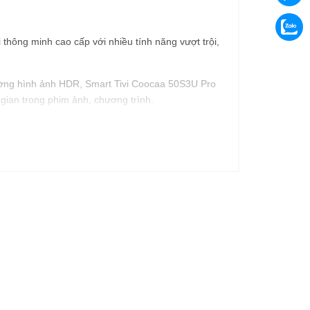
 thông minh cao cấp với nhiều tính năng vượt trội,
ường hình ảnh HDR, Smart Tivi Coocaa 50S3U Pro
gian trong phim ảnh, chương trình.
nh vòm Dolby giúp mang đến trải nghiệm giải trí