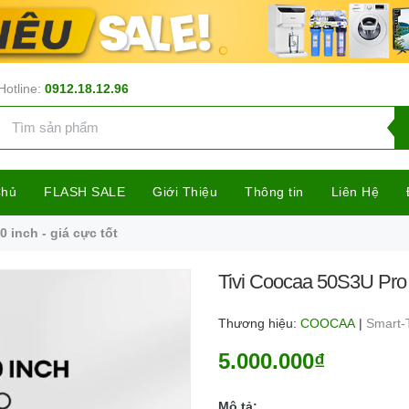
Hotline:
0912.18.12.96
Chủ
FLASH SALE
Giới Thiệu
Thông tin
Liên Hệ
 inch - giá cực tốt
Tivi Coocaa 50S3U Pro 4
Thương hiệu:
COOCAA
|
Smart-
5.000.000₫
Mô tả: