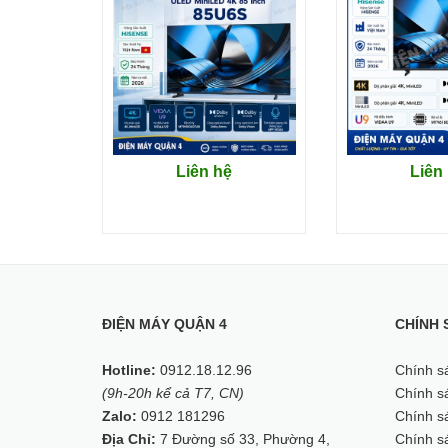
Liên hệ
Liên
ĐIỆN MÁY QUẬN 4
CHÍNH 
Hotline:
0912.18.12.96
Chính s
(9h-20h kể cả T7, CN)
Chính sá
Zalo:
0912 181296
Chính sá
Địa Chỉ:
7 Đường số 33, Phường 4,
Chính s