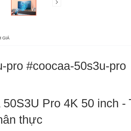
 GIÁ
u-pro #coocaa-50s3u-pro
50S3U Pro 4K 50 inch - Th
hân thực