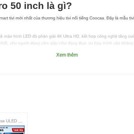
o 50 inch là gì?
 tivi mới nhất của thương hiệu tivi nổi tiếng Coocaa. Đây là mẫu tivi
hệ màn hình LED độ phân giải 4K Ultra HD, kết hợp công nghệ tăng c
nhất, cho người dùng cảm giác như đang thực sự hòa mình vào không 
 hệ điều hành Android, các kết nối không dây hiện đại cùng loa âm tha
Xem thêm
Smart Tivi Hisense ULED MiniLED 4K 75 Inch 75U6S