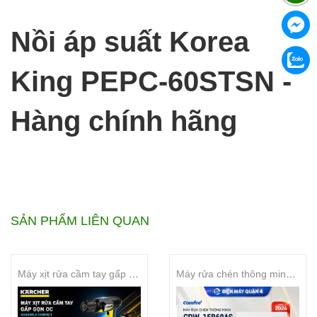
Nồi áp suất Korea
King PEPC-60STSN -
Hàng chính hãng
SẢN PHẨM LIÊN QUAN
Máy xịt rửa cầm tay gấp gọn OC Handheld Compact
Máy rửa chén thông minh COMFEE CDW-15B60AS