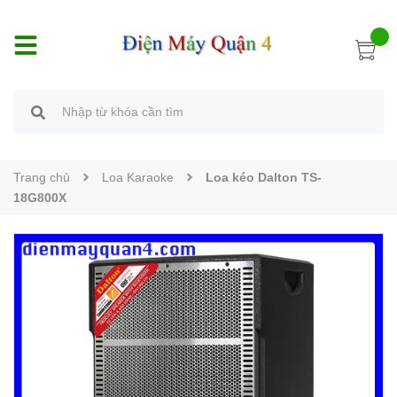
Trang chủ
Loa Karaoke
Loa kéo Dalton TS-
18G800X