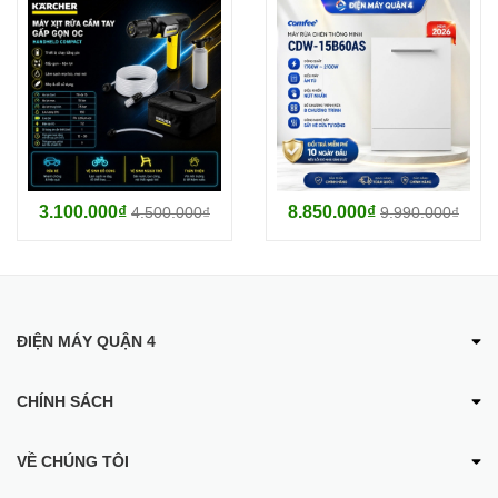
- Quai, tay cầm làm từ chất liệu cách nhiệt, được gắn bằng đinh
tán, độ bền cao
- Vung làm từ kính chịu nhiệt và chịu lực, giúp tiết kiệm năng
lượng
THÔNG SỐ KỸ THUẬT
3.100.000₫
8.850.000₫
4.500.000₫
9.990.000₫
Thương hiệu
JUNGER
Mã sản phẩm
JC100
ĐIỆN MÁY QUẬN 4
Thép không gỉ
Chất liệu
CHÍNH SÁCH
Cấu tạo 5 lớp đáy
VỀ CHÚNG TÔI
Nắp bằng kính cao cấp
Đặc điểm nổi bật
1 nồi hấp, 3 nồi nấu, 3 chảo