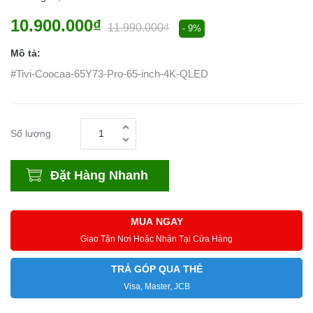
10.900.000₫
11.990.000₫
- 9%
Mô tả:
#Tivi-Coocaa-65Y73-Pro-65-inch-4K-QLED
Số lượng
Đặt Hàng Nhanh
MUA NGAY
Giao Tận Nơi Hoặc Nhận Tại Cửa Hàng
TRẢ GÓP QUA THẺ
Visa, Master, JCB