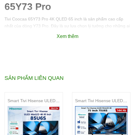
65Y73 Pro
Tivi Coocaa 65Y73 Pro 4K QLED 65 inch là sản phẩm cao cấp
nhất của dòng Y73 Pro. Đây là sự lựa chọn lý tưởng cho những ai
yêu thích công nghệ với nhiều tính năng đột phá. Với màn hình
Xem thêm
QLED, hỗ trợ HDR và Dolby Vision, công nghệ Chameleon
Extreme 2.0, và hệ điều hành Google TV, Coocaa 65Y73 Pro hứa
hẹn mang đến cho bạn những trải nghiệm giải trí tuyệt vời.
SẢN PHẨM LIÊN QUAN
Smart Tivi Hisense ULED MiniLED 4K 85 Inch 85U6S
Smart Tivi Hisense ULED MiniLED 4K 75 Inch 75U6S