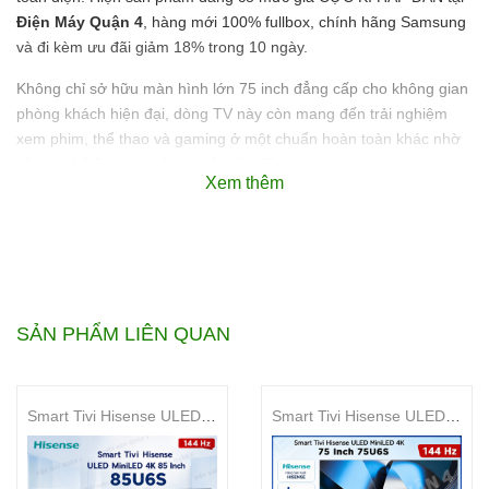
Điện Máy Quận 4
, hàng mới 100% fullbox, chính hãng Samsung
và đi kèm ưu đãi giảm 18% trong 10 ngày.
Không chỉ sở hữu màn hình lớn 75 inch đẳng cấp cho không gian
phòng khách hiện đại, dòng TV này còn mang đến trải nghiệm
xem phim, thể thao và gaming ở một chuẩn hoàn toàn khác nhờ
công nghệ Samsung Vision AI tiên tiến.
Xem thêm
Smart Tivi Samsung Micro
RGB 4K 75 Inch
MRA75R85HA có phù hợp
SẢN PHẨM LIÊN QUAN
cho nhu cầu giải trí cao
cấp không?
Smart Tivi Hisense ULED MiniLED 4K 85 Inch 85U6S
Smart Tivi Hisense ULED MiniLED 4K 75 Inch 75U6S
Rất phù hợp cho nhu cầu xem phim, gaming và giải trí tại gia