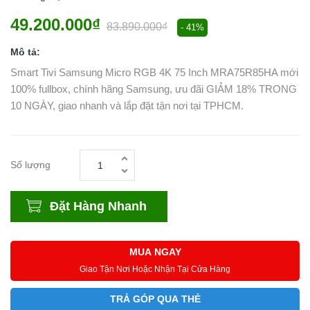
49.200.000₫
83.890.000₫
- 41%
Mô tả:
Smart Tivi Samsung Micro RGB 4K 75 Inch MRA75R85HA mới
100% fullbox, chính hãng Samsung, ưu đãi GIẢM 18% TRONG
10 NGÀY, giao nhanh và lắp đặt tận nơi tại TPHCM.
Số lượng
Đặt Hàng Nhanh
MUA NGAY
Giao Tận Nơi Hoặc Nhận Tại Cửa Hàng
TRẢ GÓP QUA THẺ