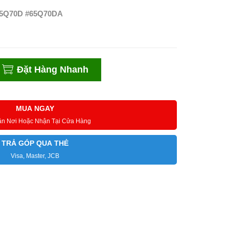
5Q70D #65Q70DA
Đặt Hàng Nhanh
MUA NGAY
ận Nơi Hoặc Nhận Tại Cửa Hàng
TRẢ GÓP QUA THẺ
Visa, Master, JCB