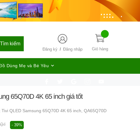
Tìm kiếm
/
Giỏ hàng
Đăng ký
Đăng nhập
Đồ Dùng Mẹ và Bé Yêu
ng 65Q70D 4K 65 inch giá tốt
 Tivi QLED Samsung 65Q70D 4K 65 inch,
QA65Q70D
00₫
- 39%