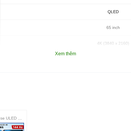
QLED
65 inch
4K (3840 x 2160)
Xem thêm
120Hz
Quantum HDR
Quantum Dot, 4K AI Upscaling, Motio
Tizen
Smart Tivi Hisense ULED MiniLED 4K 75 Inch 75U6S
20W