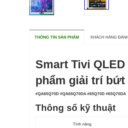
THÔNG TIN SẢN PHẨM
KHÁCH HÀNG ĐÁNH
Smart Tivi QLED
phẩm giải trí bứt
#QA65Q70D #QA65Q70DA #65Q70D #65Q70DA
Thông số kỹ thuật
Tính năng