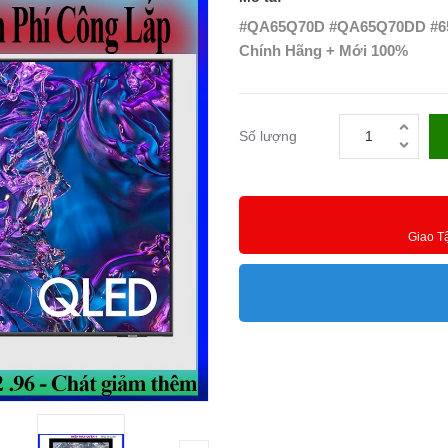
#QA65Q70D #QA65Q70DD #6
Chính Hãng + Mới 100%
Số lượng
Giao T