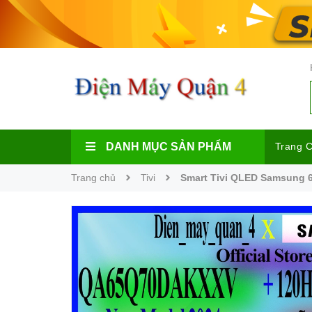
DANH MỤC SẢN PHẨM
Trang 
Trang chủ
Tivi
Smart Tivi QLED Samsung 6