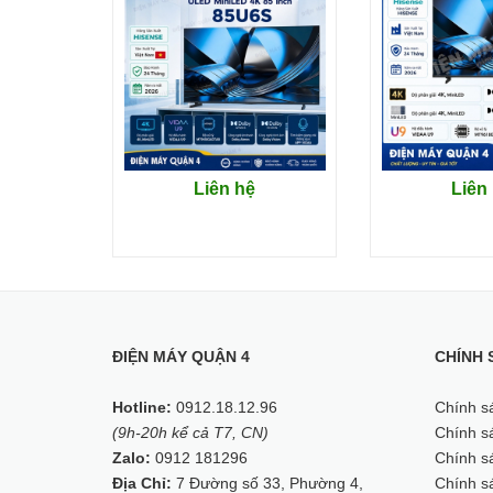
Kết nối
Kích thước
Trọng lượng
Liên hệ
Liên
Đặc điểm nổi bật
Công nghệ Quantum Dot tái hiện 100% d
ĐIỆN MÁY QUẬN 4
CHÍNH 
Hotline:
0912.18.12.96
Chính s
(9h-20h kể cả T7, CN)
Chính sá
Zalo:
0912 181296
Chính sá
Địa Chỉ:
7 Đường số 33, Phường 4,
Chính s