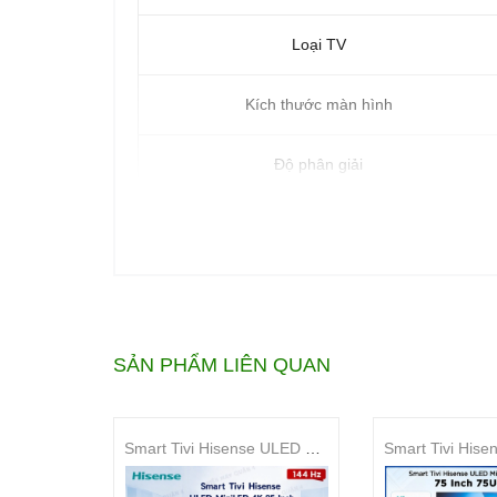
Loại TV
Kích thước màn hình
Độ phân giải
Tần số quét
HDR
Công nghệ hình ảnh
SẢN PHẨM LIÊN QUAN
Hệ điều hành
Smart Tivi Hisense ULED MiniLED 4K 85 Inch 85U6S
Âm thanh