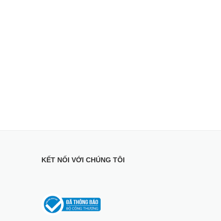
, Bluetooth
ó chân đế)
)
 chi tiết đến từng khung hình.
KẾT NỐI VỚI CHÚNG TÔI