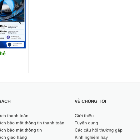
HDMI x 4, USB x 2, LAN, Wi-Fi
1451.7 x 900.4 x 285.6 mm (c
24.3 kg (có chân đế
 hệ
ải màu:
Mang đến hình ảnh sống động, rực rỡ với màu sắc chính xác và
SÁCH
VỀ CHÚNG TÔI
ách thanh toán
Giới thiệu
ch bảo mật thông tin thanh toán
Tuyển dụng
ch bảo mật thông tin
Các câu hỏi thường gặp
ách giao hàng
Kinh nghiệm hay