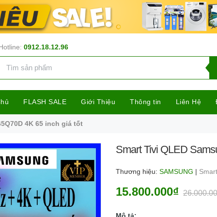
Hotline:
0912.18.12.96
Chủ
FLASH SALE
Giới Thiệu
Thông tin
Liên Hệ
5Q70D 4K 65 inch giá tốt
Smart Tivi QLED Samsu
Thương hiệu:
SAMSUNG
|
Smart
15.800.000₫
26.000.0
Mô tả: