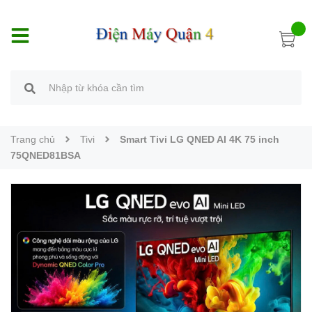
Trang chủ
Tivi
Smart Tivi LG QNED AI 4K 75 inch
75QNED81BSA