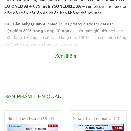
LG QNED AI 4K 75 inch 75QNED81BSA
– sản phẩm mà ngay từ
giây đầu tiên bật lên đã khiến bạn không thể rời mắt.
Tại
Điện Máy Quận 4
, chiếc TV này đang được ưu đãi đặc
biệt
giảm 30% trong vòng 10 ngày
– một mức giá hiếm có cho
một dòng TV flagship cỡ lớn. Hàng mới 100%, fullbox, chính hãng
LG Việt Nam, đầy đủ hóa đơn chứng từ.
Xem thêm
Smart Tivi LG QNED AI 4K
75 inch 75QNED81BSA có
tốt không?
SẢN PHẨM LIÊN QUAN
Smart Tivi LG QNED AI 4K 75 inch 75QNED81BSA là dòng
tivi cao cấp kết hợp công nghệ Quantum Dot, NanoCell và
đèn nền Mini LED mang lại độ tương phản sâu và màu sắc
Smart Tivi Hisense ULED MiniLED 4K 85 Inch 85U6S
Smart Tivi Hisense ULED MiniLED 4K 75 Inch 75U6S
chuẩn xác 100%. Sản phẩm sở hữu bộ xử lý Alpha 7 AI Thế
hệ 9 và hệ điều hành webOS 26 tích hợp đa trí tuệ nhân tạo