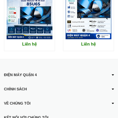
(Gemini & Copilot), tối ưu hoàn hảo cho nhu cầu giải trí màn
hình lớn và gaming chuyên nghiệp.
Điện Máy Quận 4 là đơn vị phân phối chính hãng dòng Smart
Tivi LG QNED AI 4K 75 inch 75QNED81BSA, cam kết mang
đến giải pháp hiển thị đỉnh cao từ thương hiệu LG toàn cầu.
Liên hệ
Liên hệ
Sự kết hợp giữa tấm nền QNED đột phá và các thuật toán học
sâu AI giúp thiết bị này trở thành trung tâm giải trí thông minh
thế hệ mới cho không gian sống hiện đại.
Tên sản phẩm:
Smart Tivi LG QNED AI 4K 75 inch
ĐIỆN MÁY QUẬN 4
75QNED81BSA
Tên gọi khác:
LG QNED 75QNED81BSA
Loại màn hình:
4K QNED MiniLED
CHÍNH SÁCH
Bộ xử lý:
Alpha 7 AI 4K Thế hệ 9
Công nghệ hình ảnh:
Dynamic QNED Color Pro, AI
VỀ CHÚNG TÔI
Picture Pro, Mini LED
Phù hợp:
Phòng khách lớn, xem bóng đá, chơi game
AAA, rạp phim tại gia
KẾT NỐI VỚI CHÚNG TÔI