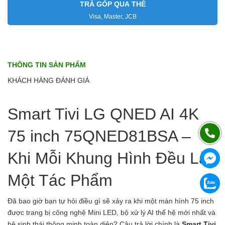
TRẢ GÓP QUA THẺ
Visa, Master, JCB
THÔNG TIN SẢN PHẨM
KHÁCH HÀNG ĐÁNH GIÁ
Smart Tivi LG QNED AI 4K
75 inch 75QNED81BSA
–
Khi Mỗi Khung Hình Đều Là
Một Tác Phẩm
Đã bao giờ bạn tự hỏi điều gì sẽ xảy ra khi một màn hình 75 inch
được trang bị công nghệ Mini LED, bộ xử lý AI thế hệ mới nhất và
hệ sinh thái thông minh toàn diện? Câu trả lời chính là
Smart Tivi