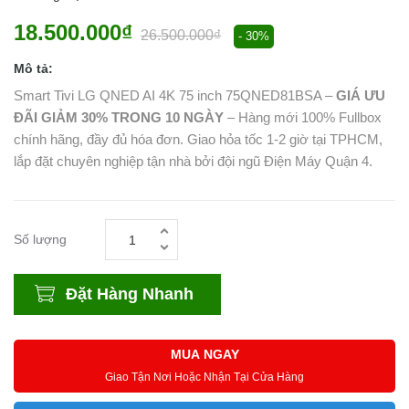
18.500.000₫
26.500.000₫
- 30%
Mô tả:
Smart Tivi LG QNED AI 4K 75 inch 75QNED81BSA –
GIÁ ƯU
ĐÃI GIẢM 30% TRONG 10 NGÀY
– Hàng mới 100% Fullbox
chính hãng, đầy đủ hóa đơn. Giao hỏa tốc 1-2 giờ tại TPHCM,
lắp đặt chuyên nghiệp tận nhà bởi đội ngũ Điện Máy Quận 4.
Số lượng
Đặt Hàng Nhanh
MUA NGAY
Giao Tận Nơi Hoặc Nhận Tại Cửa Hàng