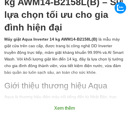
kg AWM14-B2158L(B) – Sự
lựa chọn tối ưu cho gia
đình hiện đại
Máy giặt Aqua Inverter 14 kg AWM14-B2158L(B)
là mẫu máy
giặt cửa trên cao cấp, được trang bị công nghệ DD Inverter
truyền động trực tiếp, mâm giặt kháng khuẩn 99.99% và AI Smart
Wash. Với khối lượng giặt lên đến 14 kg, đây là lựa chọn lý tưởng
cho gia đình đông thành viên, vừa tiết kiệm điện nước, vừa đảm
bảo quần áo luôn sạch sâu, an toàn cho sức khỏe.
Giới thiệu thương hiệu Aqua
Aqua là thương hiệu điện máy nổi tiếng đến từ Nhật Bản, trực
thuộc tập đoàn Haier – một trong những nhà sản xuất thiết bị gia
Xem thêm
dụng hàng đầu thế giới. Aqua luôn hướng đến triết lý “Công nghệ
Nhật – Vì cuộc sống Việt”, mang lại những sản phẩm bền bỉ, tiết
kiệm năng lượng và phù hợp nhu cầu sử dụng của người Việt.