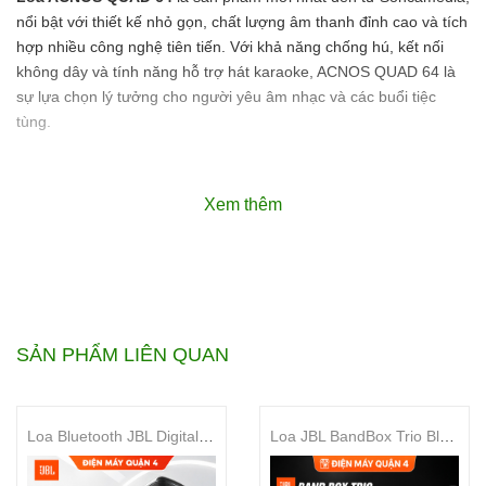
nổi bật với thiết kế nhỏ gọn, chất lượng âm thanh đỉnh cao và tích
hợp nhiều công nghệ tiên tiến. Với khả năng chống hú, kết nối
không dây và tính năng hỗ trợ hát karaoke, ACNOS QUAD 64 là
sự lựa chọn lý tưởng cho người yêu âm nhạc và các buổi tiệc
tùng.
Xem thêm
Thông Số Kỹ Thuật Loa
ACNOS QUAD 64
Thông Số Kỹ
Chi Tiết
Thuật
SẢN PHẨM LIÊN QUAN
Màu lưới
Đen - Nâu
Loa Bluetooth JBL Digital Mixer Bluetooth 120W EON One Compact
Loa JBL BandBox Trio Bluetooth 5.4 Công Suất 135W Tách Nhạc Stem AI Thời Gian Thực
Loại thùng
Thùng gỗ bọc da