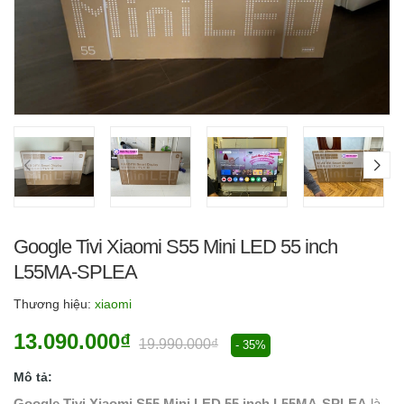
Google Tivi Xiaomi S55 Mini LED 55 inch
L55MA-SPLEA
Thương hiệu:
xiaomi
13.090.000₫
19.990.000₫
- 35%
Mô tả:
Google Tivi Xiaomi S55 Mini LED 55 inch L55MA-SPLEA
là