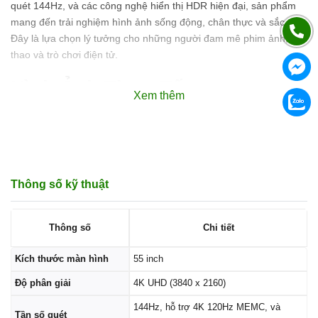
quét 144Hz, và các công nghệ hiển thị HDR hiện đại, sản phẩm
mang đến trải nghiệm hình ảnh sống động, chân thực và sắc nét.
Đây là lựa chọn lý tưởng cho những người đam mê phim ảnh, thể
thao và trò chơi điện tử.
Hình Ảnh Thực Tế
Xem thêm
Thông số kỹ thuật
Thông số
Chi tiết
Kích thước màn hình
55 inch
Độ phân giải
4K UHD (3840 x 2160)
144Hz, hỗ trợ 4K 120Hz MEMC, và
Tần số quét