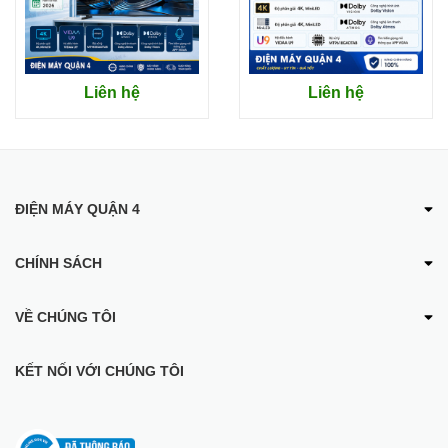
Hệ điều hành
Google TV™
Apple AirPlay, Google Chromecast built-
Hỗ trợ kết nối
in™
Liên hệ
Liên hệ
ĐIỆN MÁY QUẬN 4
CHÍNH SÁCH
VỀ CHÚNG TÔI
KẾT NỐI VỚI CHÚNG TÔI