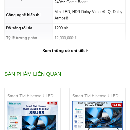
240Hz Game Boost
Mini LED, HDR Dolby Vision® IQ, Dolby
Công nghệ hiển thị
Atmos®
Độ sáng tối đa
1200 nit
Tỷ lệ tương phản
12,000,000:1
Số lượng vùng làm mờ
308 vùng làm mờ cục bộ
Xem thông số chi tiết
Bộ xử lý
Quad Cortex A73
Dung lượng RAM
3GB
SẢN PHẨM LIÊN QUAN
Dung lượng ROM
32GB
HDMI 2.1, USB 3.0, Wi-Fi 6, Bluetooth
Cổng kết nối
5.0
Smart Tivi Hisense ULED MiniLED 4K 85 Inch 85U6S
Smart Tivi Hisense ULED MiniLED 4K 75 Inch 75U6S
Âm thanh
2 loa Stereo 12.5W, Dolby Atmos®
Kích thước (bao gồm
1226 × 280 × 767 mm
chân đế)
Trọng lượng
Khoảng 12.8 kg (bao gồm chân đế)