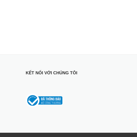
5 x 220 x 82 mm
1.8 Kg
1 hộp control
2 micro
dây nguồn USBC
ây hai đầu 3.5mm
KẾT NỐI VỚI CHÚNG TÔI
1 dây optical
3.5mm sang bông sen
Việt Nam