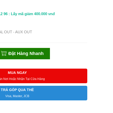
 96 : Lấy mã giảm 400.000 vnđ
CAL OUT - AUX OUT
Đặt Hàng Nhanh
MUA NGAY
ận Nơi Hoặc Nhận Tại Cửa Hàng
TRẢ GÓP QUA THẺ
Visa, Master, JCB