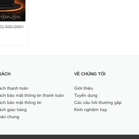
n (RxCxS)
34
21.500.000₫
1 
ẩn
1 d
SÁCH
VỀ CHÚNG TÔI
ách thanh toán
Giới thiệu
ch bảo mật thông tin thanh toán
Tuyển dụng
1 dây 
ch bảo mật thông tin
Các câu hỏi thường gặp
ách giao hàng
Kinh nghiệm hay
oản chung
MICR0 KHÔNG DÂY UHF Mi30S