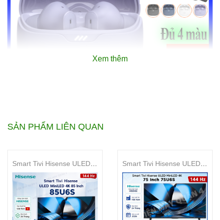
Xem thêm
SẢN PHẨM LIÊN QUAN
Smart Tivi Hisense ULED MiniLED 4K 85 Inch 85U6S
Smart Tivi Hisense ULED MiniLED 4K 75 Inch 75U6S
Thông tin sản phẩm Tai
nghe Bluetooth True
Wireless JBL Tune Beam: