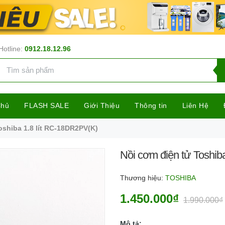
Hotline:
0912.18.12.96
Chủ
FLASH SALE
Giới Thiệu
Thông tin
Liên Hệ
oshiba 1.8 lít RC-18DR2PV(K)
Nồi cơm điện tử Toshib
Thương hiệu:
TOSHIBA
1.450.000₫
1.990.000₫
Mô tả: