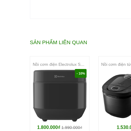
Lòng nồi
Chất liệu lòng nồi:
Hợp kim nhôm phủ lớp chống dính Binchota
Độ dày lòng nồi:
4 mm
SẢN PHẨM LIÊN QUAN
Công nghệ và chức năng
Công nghệ nấu:
Nồi cơm điện Electrolux Series 500 1.8L E5RC1-610P
3D (Toả nhiệt từ 3 hướng)
- 10%
Chức năng:
Gạo hỗn hợp Xô iSúp Nấu nhanh Làm bánh 
Bảng điều khiển và tiện í
Ngôn ngữ:
Tiếng Anh
Điều khiển:
1.800.000₫
1.530.
1.990.000₫
Nút nhấn có màn hình hiển thị