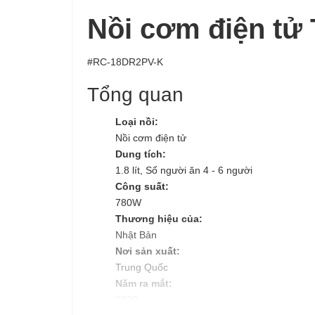
Nồi cơm điện tử 
#RC-18DR2PV-K
Tổng quan
Loại nồi:
Nồi cơm điện tử
Dung tích:
1.8 lít, Số người ăn 4 - 6 người
Công suất:
780W
Thương hiệu của:
Nhật Bản
Nơi sản xuất:
Trung Quốc
Năm ra mắt:
2020