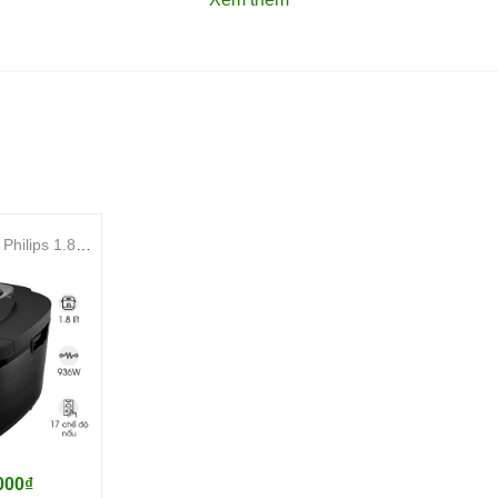
n
 nấu
Nồi cơm điện tử Philips 1.8 lít HD4814/31
HấpGạo trắng Gạo lứt Cơm sushi Cơm cháy Cháo
ch
000₫