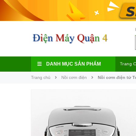
DANH MỤC SẢN PHẨM
Trang 
Trang chủ
Nồi cơm điện
Nồi cơm điện tử T