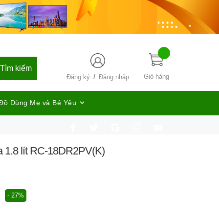
Tìm kiếm
/
Giỏ hàng
Đăng ký
Đăng nhập
Đồ Dùng Mẹ và Bé Yêu
a 1.8 lít RC-18DR2PV(K)
- 27%