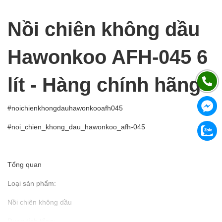
Nồi chiên không dầu
Hawonkoo AFH-045 6
lít - Hàng chính hãng
#noichienkhongdauhawonkooafh045
#noi_chien_khong_dau_hawonkoo_afh-045
Tổng quan
Loại sản phẩm:
Nồi chiên không dầu
Dung tích tổng: