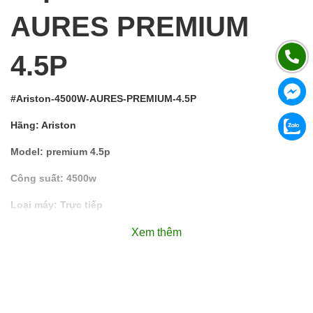
AURES PREMIUM
4.5P
#Ariston-4500W-AURES-PREMIUM-4.5P
Hãng: Ariston
Model: premium 4.5p
Công suất: 4500w
Loại máy: Trực tiếp
Bơm trợ lực: có bơm
Xem thêm
Máy nước nóng trực tiếp Ariston 4500W AURES PREMIUM
4.5P PEARL thiết kế gọn gàng, hiện đại và an toàn cho
phòng tắm. Cơ chế làm nóng và kiểm soát nhiệt an toàn với
công nghệ Residual Heat® và hệ thống Safety Check an tâm