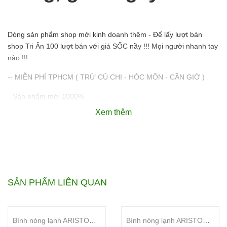
Dòng sản phẩm shop mới kinh doanh thêm - Để lấy lượt bán
shop Tri Ân 100 lượt bán với giá SỐC nầy !!! Mọi người nhanh tay
nào !!!
-- MIỄN PHÍ TPHCM ( TRỪ CỦ CHI - HÓC MÔN - CẦN GIỜ )
--Sản phẩm mới 1000%
Xem thêm
--Bảo hành chính hãng
--Hoàn tiến gấp 100 lần nếu không phải là hàng chính hãng.
---
SẢN PHẨM LIÊN QUAN
Bình nóng lạnh ARISTON ANDRIS3 AN3 30 LUX 30L
Bình nóng lạnh ARISTON ANDRIS3 AN3 15 LUX 15L