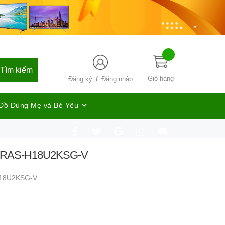
Tìm kiếm
/
Giỏ hàng
Đăng ký
Đăng nhập
Đồ Dùng Mẹ và Bé Yêu
HP RAS-H18U2KSG-V
18U2KSG-V