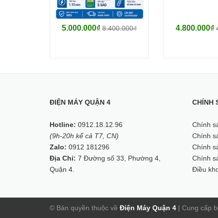
Công suất làm lạnh:
2 HP - 18.000 BTU
5.000.000₫
4.800.000₫
8.400.000₫
Công suất sưởi ấm:
Không có sưởi ấm
Phạm vi làm lạnh hiệu quả:
Từ 20 - 30m² (từ 60 đến 80m³)
ĐIỆN MÁY QUẬN 4
CHÍNH 
Dòng sản phẩm:
Hotline:
0912.18.12.96
Chính s
2018
(9h-20h kể cả T7, CN)
Chính sá
Zalo:
0912 181296
Chính sá
Sản xuất tại:
Địa Chỉ:
7 Đường số 33, Phường 4,
Chính s
Thái Lan
Quận 4.
Điều kh
Thời gian bảo hành cục lạnh:
2 năm
© Bản quyền thuộc về
Điện Máy Quận 4
|
Cung cấp b