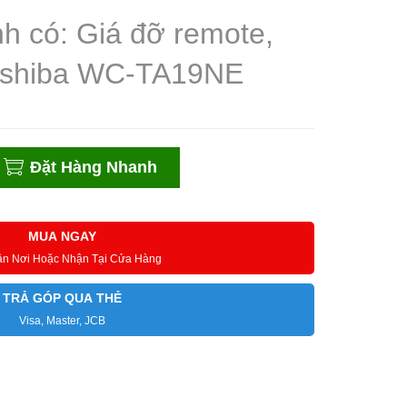
h có: Giá đỡ remote,
oshiba WC-TA19NE
Đặt Hàng Nhanh
MUA NGAY
ận Nơi Hoặc Nhận Tại Cửa Hàng
TRẢ GÓP QUA THẺ
Visa, Master, JCB