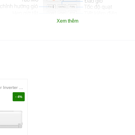
Xem thêm
Máy lạnh Casper Inverter 1 HP JC-09IU36
- 4%