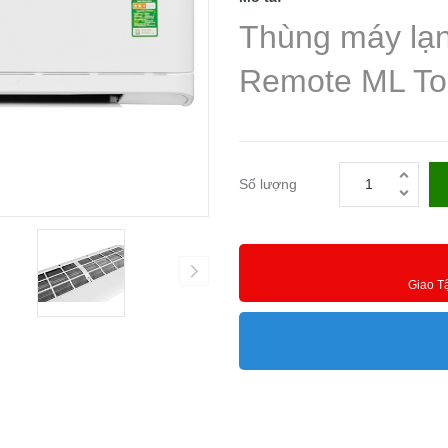
Thùng máy lạn
Remote ML T
Số lượng
Giao T