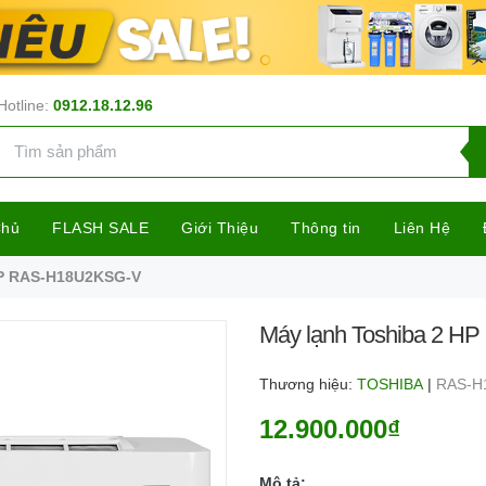
Hotline:
0912.18.12.96
Chủ
FLASH SALE
Giới Thiệu
Thông tin
Liên Hệ
HP RAS-H18U2KSG-V
Máy lạnh Toshiba 2 
Thương hiệu:
TOSHIBA
|
RAS-H
12.900.000₫
Mô tả: