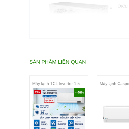
SẢN PHẨM LIÊN QUAN
Thông tin sản phẩm
Máy lạnh TCL Inverter 1.5 HP TAC-13CSD/FBI
Loại máy:
- 40%
Máy lạnh 1 chiều (chỉ làm lạnh)
Inverter:
Máy lạnh không Inverter