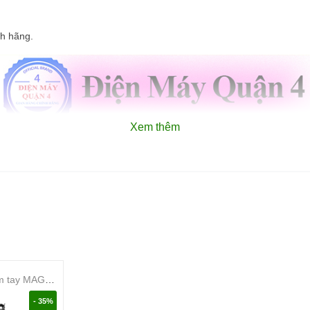
nh hãng.
Xem thêm
Máy Hút Bụi cầm tay MAGIC A-064
- 35%