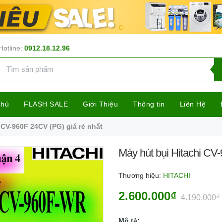
Hotline:
0912.18.12.96
Chủ
FLASH SALE
Giới Thiệu
Thông tin
Liên Hệ
 CV-960F 24CV (PG) giá rẻ nhất
Máy hút bụi Hitachi CV
Thương hiệu:
HITACHI
2.600.000₫
4.190.000₫
Mô tả: