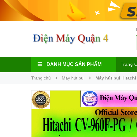
DANH MỤC SẢN PHẨM
Trang 
Trang chủ
Máy hút bụi
Máy hút bụi Hitachi