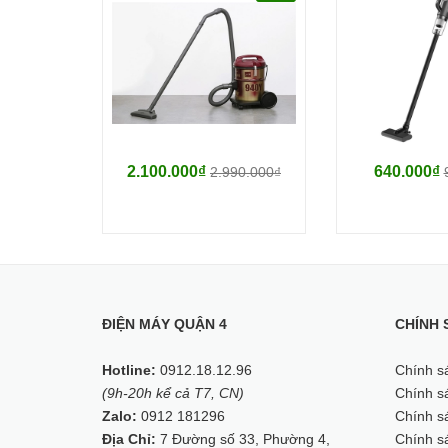
2.100.000₫
640.000₫
2.990.000₫
ĐIỆN MÁY QUẬN 4
CHÍNH 
Hotline:
0912.18.12.96
Chính s
(9h-20h kể cả T7, CN)
Chính sá
Zalo:
0912 181296
Chính sá
Địa Chỉ:
7 Đường số 33, Phường 4,
Chính s