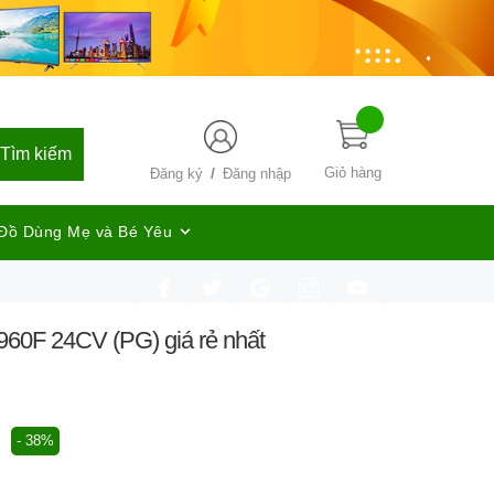
Tìm kiếm
/
Giỏ hàng
Đăng ký
Đăng nhập
Đồ Dùng Mẹ và Bé Yêu
-960F 24CV (PG) giá rẻ nhất
- 38%