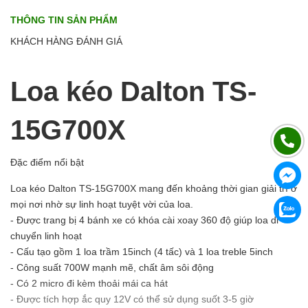
THÔNG TIN SẢN PHẨM
KHÁCH HÀNG ĐÁNH GIÁ
Loa kéo Dalton TS-
15G700X
Đặc điểm nổi bật
Loa kéo Dalton TS-15G700X mang đến khoảng thời gian giải trí ở
mọi nơi nhờ sự linh hoạt tuyệt vời của loa.
- Được trang bị 4 bánh xe có khóa cài xoay 360 độ giúp loa di
chuyển linh hoạt
- Cấu tạo gồm 1 loa trầm 15inch (4 tấc) và 1 loa treble 5inch
- Công suất 700W mạnh mẽ, chất âm sôi động
- Có 2 micro đi kèm thoải mái ca hát
- Được tích hợp ắc quy 12V có thể sử dụng suốt 3-5 giờ