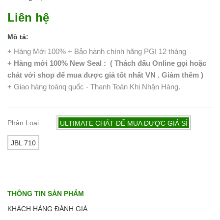
Liên hệ
Mô tả:
+ Hàng Mới 100% + Bảo hành chính hãng PGI 12 tháng
+ Hàng mới 100% New Seal : ( Thách đấu Online gọi hoặc
chát với shop để mua được giá tốt nhất VN . Giảm thêm )
+ Giao hàng toànq quốc - Thanh Toán Khi Nhận Hàng.
Phân Loại
ULTIMATE CHÁT ĐỂ MUA ĐƯỢC GIÁ SỈ
JBL 710
THÔNG TIN SẢN PHẨM
KHÁCH HÀNG ĐÁNH GIÁ