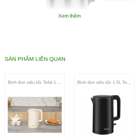
Xem thêm
Tổng quan
Công suất:
SẢN PHẨM LIÊN QUAN
1850 - 2200W
Dung tích:
Bình đun siêu tốc Tefal 1.5 lít KO140AE0
Bình đun siêu tốc 1.5L Tefal KO1408E0
1.7 lít
Chất liệu ruột bình:
Inox cao cấp 304
Chất liệu vỏ bình:
Hãng không công bố