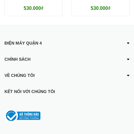
Đế tiếp điện:
530.000₫
530.000₫
Strix
Thương hiệu của:
Nhật Bản
ĐIỆN MÁY QUẬN 4
Sản xuất tại:
CHÍNH SÁCH
Trung Quốc
Năm ra mắt:
VỀ CHÚNG TÔI
2021
KẾT NỐI VỚI CHÚNG TÔI
Chế độ an toàn và tiện ích
Chế độ an toàn:
Tự ngắt khi nước sôi và khi cạn nước
Tiện ích: