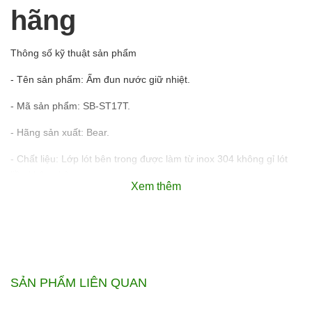
hãng
Thông số kỹ thuật sản phẩm ️
- Tên sản phẩm: Ấm đun nước giữ nhiệt.
- Mã sản phẩm: SB-ST17T.
- Hãng sản xuất: Bear.
- Chất liệu: Lớp lót bên trong được làm từ inox 304 không gỉ lót
liền không hàn.
Xem thêm
- Dung tích: 1.7L.
- Công suất định mức: 1800W.
- Điện áp định mức: 220V ~ 50Hz.
- Kích thước (L×W×H): 215 x 165 x 252 (mm).
SẢN PHẨM LIÊN QUAN
- Hệ thống điều khiển: Màn hình cảm ứng.