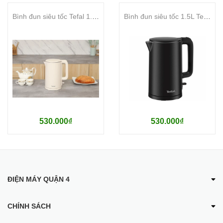
- Xuất xứ: Trung Quốc.
Bình đun siêu tốc Tefal 1.5 lít KO140AE0
Bình đun siêu tốc 1.5L Tefal KO1408E0
- Bảo hành: 18 tháng.
530.000₫
530.000₫
ĐIỆN MÁY QUẬN 4
CHÍNH SÁCH